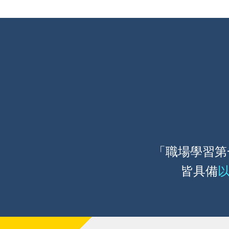
「職場學習第
皆具備