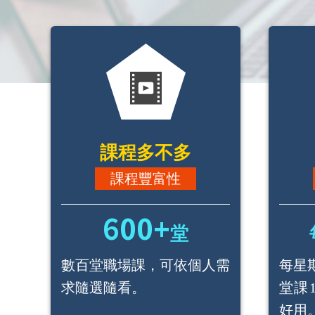
課程多不多
課程豐富性
600+
堂
數百堂職場課，可依個人需
每星
求隨選隨看。
堂課
好用