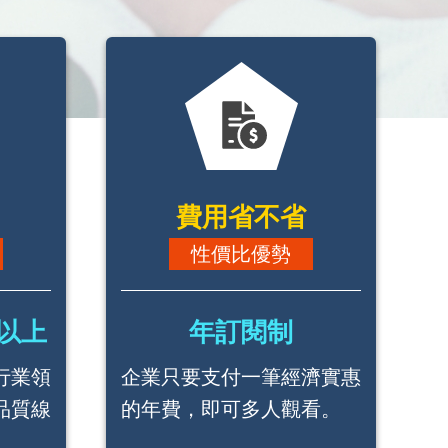
費用省不省
性價比優勢
以上
年訂閱制
行業領
企業只要支付一筆經濟實惠
品質線
的年費，即可多人觀看。