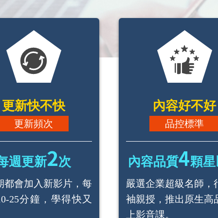
更新快不快
內容好不好
更新頻次
品控標準
2
4
每週更新
次
內容品質
顆星
期都會加入新影片，每
嚴選企業超級名師，
10-25分鐘，學得快又
袖親授，推出原生高
。
上影音課。