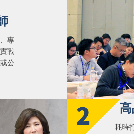
師
、專
實戰
或公
2
高
耗時