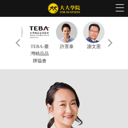
林正偉
TEBA-臺
許景泰
謝文憲
陳鳳馨
灣精品品
牌協會