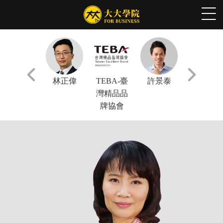
張軒豪
林正偉
TEBA-臺
許景泰
謝文憲
灣精品品
牌協會