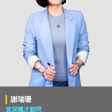
謝瑞珊
資深獵才顧問