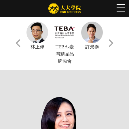
張軒豪
林正偉
TEBA-臺
許景泰
謝文憲
灣精品品
牌協會