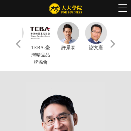
林正偉
TEBA-臺
許景泰
謝文憲
陳鳳馨
灣精品品
牌協會