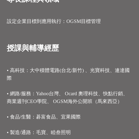
設定企業目標到應用執行：OGSM目標管理
授課與輔導經歷
• 高科技：大中積體電路(台北/新竹) 、光寶科技、連達國
際
• 網路/服務：Yahoo台灣、 Ocard 奧理科技、快點行銷、
商業週刊CEO學院、 OGSM海外公開班（馬來西亞）
• 食品/生醫：碁富食品、宜果國際
• 製造/通路：毛寶、睦叁照明