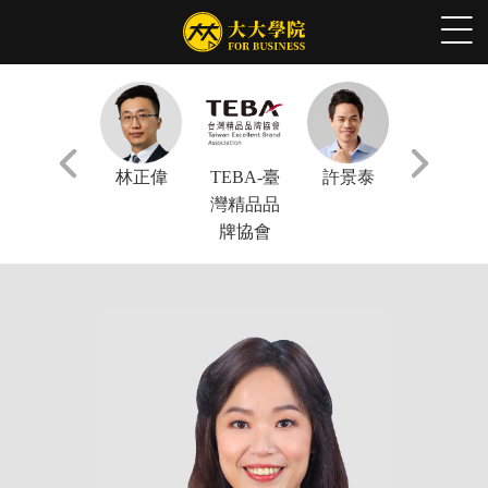
張軒豪
林正偉
TEBA-臺
許景泰
謝文憲
灣精品品
牌協會