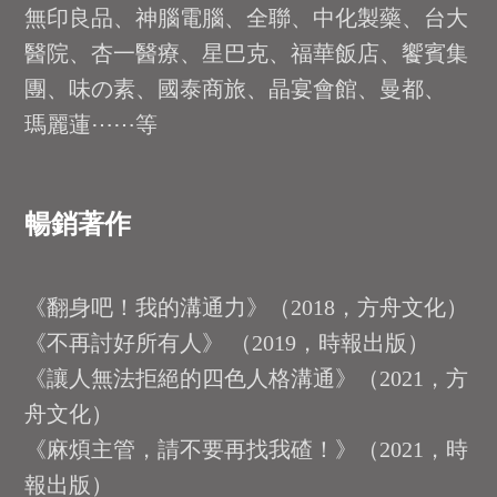
無印良品、神腦電腦、全聯、中化製藥、台大
醫院、杏一醫療、星巴克、福華飯店、饗賓集
團、味の素、國泰商旅、晶宴會館、曼都、
瑪麗蓮⋯⋯等
暢銷著作
《翻身吧！我的溝通力》（2018，方舟文化）
《不再討好所有人》 （2019，時報出版）
《讓人無法拒絕的四色人格溝通》（2021，方
舟文化）
《麻煩主管，請不要再找我碴！》（2021，時
報出版）