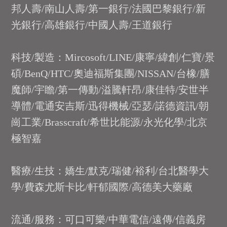
邦人壽/南山人壽/第一銀行/法國巴黎銀行/新
光銀行/高雄銀行/中國人壽/王道銀行
科技/製造：Mircosoft/LINE/康寧/緯創/仁寶/景
碩/BenQ/HTC/奧迪福斯集團/NISSAN/台橡/膳
魔師/宇瞻/第一傳動/溢騰軒昂/康佳特/安世半
導體/電通安吉斯/迅得機械/亞瑟/諾德資訊/朝
崗工業/Brasscraft/希世比能源/永光化學/北京
極智嘉
醫療/生技：嬌生/默克/瑞健/裕利/台北醫學大
學/費森尤斯卡比/軒郁國際/高德美大藥廠
流通/服務：可口可樂/中華電信/遠傳/信義房