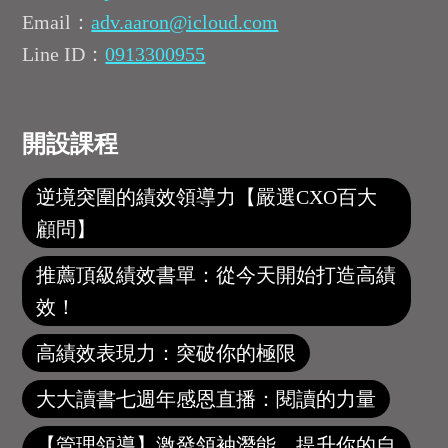
Email：
adv.aaron@icloud.com
Line ID：
0913300955
開設課程
逆境突圍的績效領導力【嚴選CXO百大
顧問】
推薦頂級績效書單：從今天開始打造高績
效！
高績效表現力：突破你的極限
大大讀書七週年感恩直播：閱讀的力量
【管理領導】激發領袖潛能，提升你的自