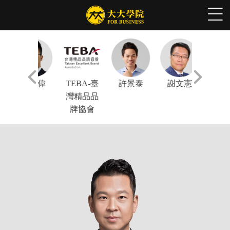
林正偉
TEBA-臺
許景泰
謝文憲
陳鳳馨
灣精品品
牌協會