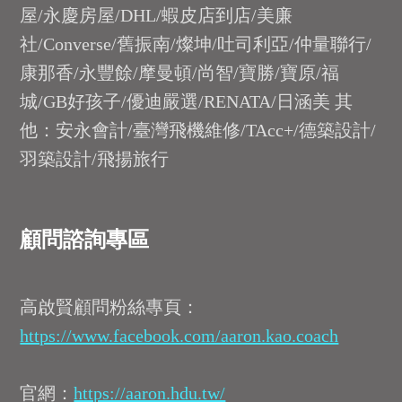
屋/永慶房屋/DHL/蝦皮店到店/美廉
社/Converse/舊振南/燦坤/吐司利亞/仲量聯行/
康那香/永豐餘/摩曼頓/尚智/寶勝/寶原/福
城/GB好孩子/優迪嚴選/RENATA/日涵美 其
他：安永會計/臺灣飛機維修/TAcc+/德築設計/
羽築設計/飛揚旅行
顧問諮詢專區
高啟賢顧問粉絲專頁：
https://www.facebook.com/aaron.kao.coach
官網：
https://aaron.hdu.tw/