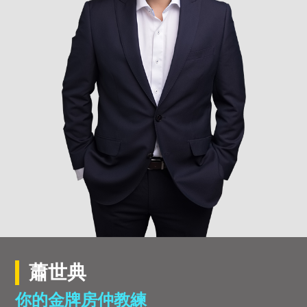
蕭世典
你的金牌房仲教練