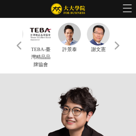
林正偉
TEBA-臺
許景泰
謝文憲
陳鳳馨
灣精品品
牌協會