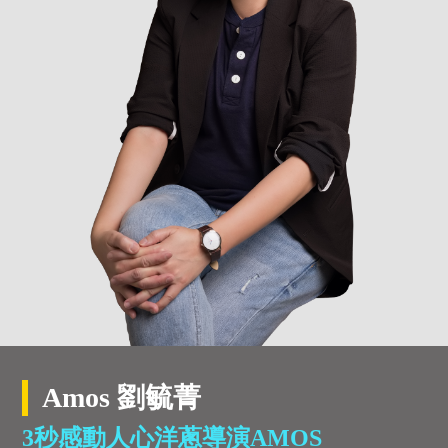
Amos 劉毓菁
3秒感動人心洋蔥導演AMOS