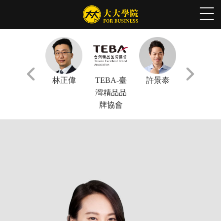
張軒豪
林正偉
TEBA-臺
許景泰
謝文憲
灣精品品
牌協會