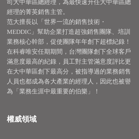
司大中華區總經理，為最快速升任大中華區總
經理的菁英銷售主管。
范大擅長以「世界一流的銷售技術・
MEDDIC」幫助企業打造超強銷售團隊、培訓
業務核心幹部，促使團隊年年創下超標紀錄！
在科睿唯安任期期間，台灣團隊創下全球客戶
滿意度最高的紀錄，員工對主管滿意度評比更
在大中華區創下最高分，被指導過的業務銷售
人員也都成為各大產業的經理人，因此也被譽
為「業務生涯中最重要的伯樂」！
權威領域