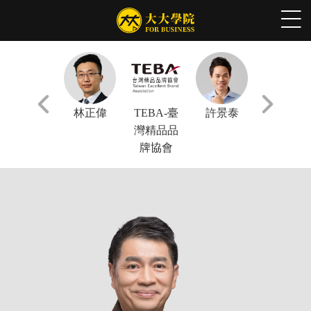
張軒豪
林正偉
TEBA-臺
許景泰
謝文憲
灣精品品
牌協會