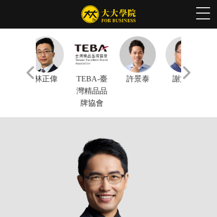
林正偉
TEBA-臺
許景泰
謝文憲
陳鳳馨
灣精品品
牌協會