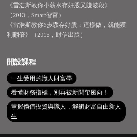
《雷浩斯教你小薪水存好股又賺波段》
（2013，Smart智富）
《雷浩斯教你6步驟存好股：這樣做，就能獲
利翻倍》（2015，財信出版）
開設課程
一生受用的識人財富學
看懂財務指標，別再被新聞帶風向！
掌握價值投資與識人，解鎖財富自由新人
生